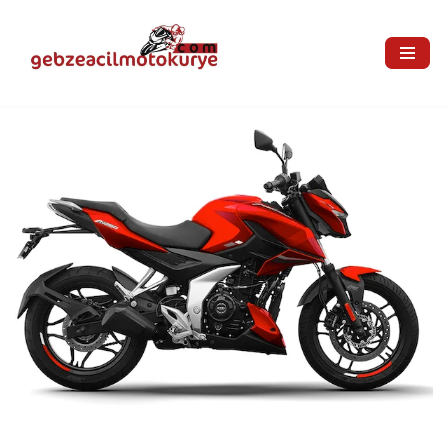
İçeriğe
geç