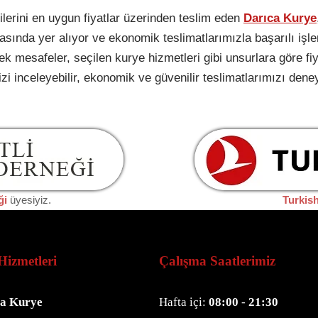
rilerini en uygun fiyatlar üzerinden teslim eden
Darıca Kurye
arasında yer alıyor ve ekonomik teslimatlarımızla başarılı iş
cek mesafeler, seçilen kurye hizmetleri gibi unsurlara göre fiy
izi inceleyebilir, ekonomik ve güvenilir teslimatlarımızı den
ği
üyesiyiz.
Turkis
Hizmetleri
Çalışma Saatlerimiz
a Kurye
Hafta içi:
08:00
-
21:30