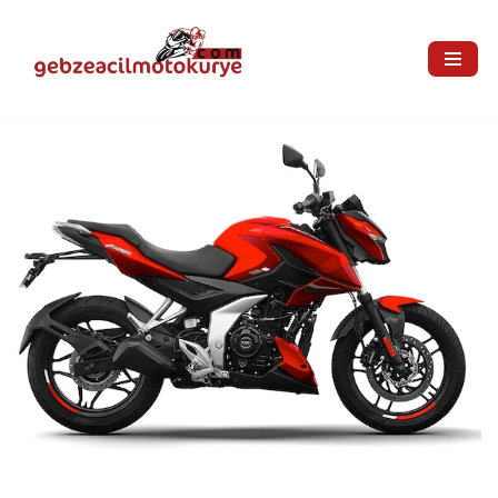
İçeriğe
geç