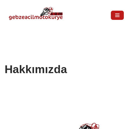
İçeriğe
geç
Hakkımızda