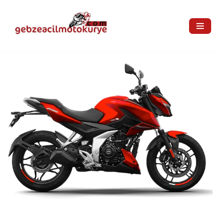
İçeriğe
geç