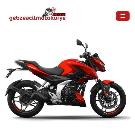
İçeriğe
geç