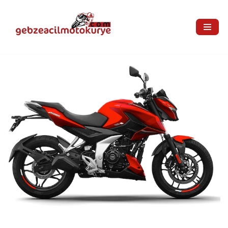
İçeriğe
geç